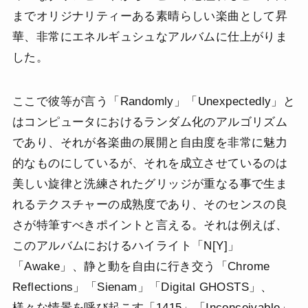
までオリジナリティーある素晴らしい楽曲として昇
華、非常にエネルギュシュなアルバムに仕上がりま
した。
ここで彼等が言う「Randomly」「Unexpectedly」と
はコンピュータにおけるランダム化のアルゴリズム
であり、それが各楽曲の展開と自由度を非常に魅力
的なものにしているが、それを成立させているのは
美しい旋律と洗練されたグリッジが重なる事で生ま
れるテクスチャーの成熟度であり、そのセンスの良
さが特筆すべきポイントと言える。それは例えば、
このアルバムにおけるハイライト「N[Y]」
「Awake」、静と動を自由に行き交う「Chrome
Reflections」「Sienam」「Digital GHOSTS」、
様々な情景を呼び起こす「1415」「Inconceivable」