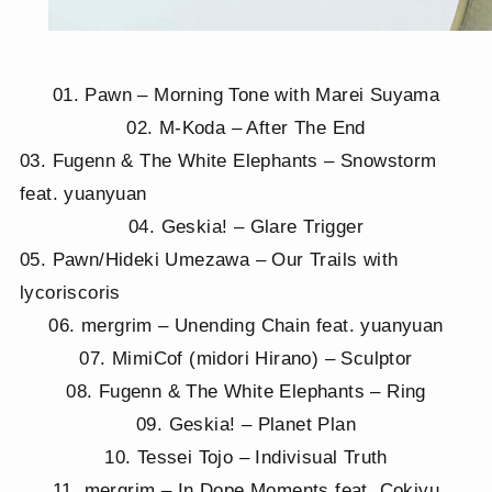
01. Pawn – Morning Tone with Marei Suyama
02. M-Koda – After The End
03. Fugenn & The White Elephants – Snowstorm
feat. yuanyuan
04. Geskia! – Glare Trigger
05. Pawn/Hideki Umezawa – Our Trails with
lycoriscoris
06. mergrim – Unending Chain feat. yuanyuan
07. MimiCof (midori Hirano) – Sculptor
08. Fugenn & The White Elephants – Ring
09. Geskia! – Planet Plan
10. Tessei Tojo – Indivisual Truth
11. mergrim – In Dope Moments feat. Cokiyu